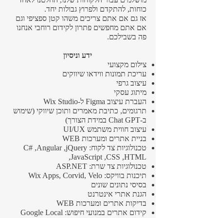
כוחות, להתקדם ולפרוץ גבולות יחד.
אז גם אם אתם צריכים משהו קטן ספציפי וגם
אם אתם מחפשים פתרון לקידום רוחבי אנחנו
פה בשבילכם.
ידע וניסיון
צילום מקצועי
עריכת תמונות ווידאו שיווקים
עיצוב גרפי
מיתוג עסקי
העברת עיצוב Figma ל-Wix Studio
תרגומים, כתיבת מאמרים ותוכן שיווקי (שימוש
ב-Chat GPT במידת הצורך)
עיצוב חווית משתמש UI/UX
בניית אתרים ומערכות WEB
טכנולוגיות צד לקוח: C# ,Angular ,jQuery
,JavaScript ,CSS ,HTML
טכנולוגיות צד שרת: ASP.NET
תיכנות בוויקס: Wix Apps, Corvid, Velo
בסיסי נתונים שונים
הגנת אתרי אינטרנט
בדיקות אתרים ומערכות WEB
קידום אתרים במנועי חיפוש: Google Local