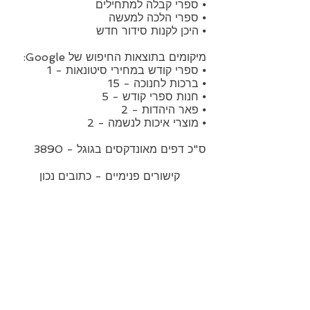
⦁ ספרי קבלה למתחילים
⦁ ספרי הלכה למעשה
⦁ היכן לקנות סידור חדש
מיקומים בתוצאות החיפוש של Google:
⦁ ספרי קודש במחירי סיטונאות - 1
⦁ ברכות לחנוכה - 15
⦁ חנות ספרי קודש - 5
⦁ פאר היהדות - 2
⦁ מוצרי איכות לנשמה - 2
ס"כ דפים מאונדקסים בגוגל - 3890
קישורים פנימיים - כתובים נכון
average rating is 5 out of 5
Close
Stop Blinks
קישורים יוצאים:
https://api.whatsapp.com/send?
phone=972773234049
Monochrome
Sepia