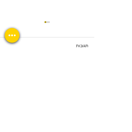
תגובות
וויקס הרמוני: מהפכה או
כתיבת תגובה...
אבולוציה? המדריך המלא
לעידן החדש של בניית
אתרים
יצירת קשר מהיר