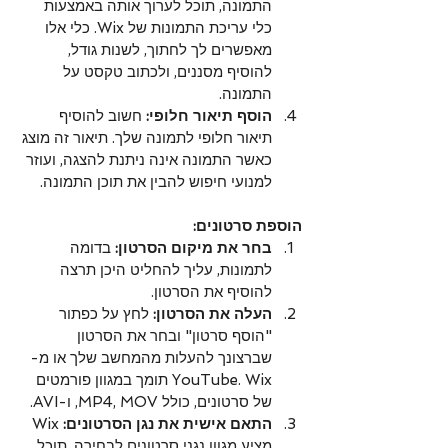
התמונה, תוכל לערוך אותה באמצעות 
כלי עריכת התמונות של Wix. כלי אלו 
מאפשרים לך לחתוך, לשנות גודל, 
להוסיף מסננים, ולכתוב טקסט על 
התמונה.
הוסף תיאור חלופי:
 חשוב להוסיף 
תיאור חלופי לתמונה שלך. תיאור זה מוצג 
כאשר התמונה אינה ניתנת להצגה, ועוזר 
למנועי חיפוש להבין את תוכן התמונה.
הוספת סרטונים:
בחר את מיקום הסרטון:
 בדומה 
לתמונות, עליך להחליט היכן תרצה 
להוסיף את הסרטון.
העלה את הסרטון:
 לחץ על כפתור 
"הוסף סרטון" ובחר את הסרטון 
שברצונך להעלות מהמחשב שלך או מ-
YouTube. Wix תומך במגוון פורמטים 
של סרטונים, כולל MP4, MOV, ו-AVI.
התאם אישית את נגן הסרטונים:
 Wix 
מציע מגוון נגני סרטונים לבחירה. תוכל 