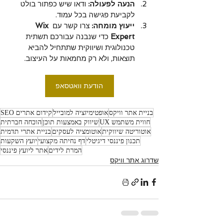
הנעה לפעולה:
 ודאו שיש כפתור בולט 
לקביעת פגישה בכל עמוד.
ייעוץ מומחה:
 צרו קשר עם 
Wix 
Expert
 כדי שנבנה עבורכם תשתית 
טכנולוגית ושיווקית שתתחיל להביא 
תוצאות, ולא רק מחמאות על העיצוב.
הודעת וואטסאפ
בניית אתר וויקס
אופטימיזציה למובייל
קידום אתרים SEO
חווית משתמש UX
שיווק באמצעות תוכן
הוכחה חברתית
אוטוריטה שיווקית
אוטומציה לעסקים
בניית אתרי תדמית
תכנון פיננסי דיגיטלי
דף נחיתה מקצועי
יועץ השקעות
המרת לידים
אתר ליועץ פיננסי
שדרוג אתר וויקס