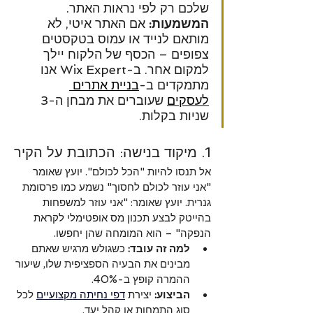
שלכם רק לפי נראות האתר. 
המשמעות:
 אם האתר איטי, לא 
מותאם לנייד או עמוס בטקסטים 
צפופים – הכסף של הלקוח יילך 
למקום אחר. ב-Wix Expert אנו 
מתמקדים ב-
בניית אתרים 
לעסקים
 שעוברים את מבחן ה-3 
שניות בקלות.
1. מיקוד בנישה: הכתובת על הקיר
אל תנסו להיות "הכל לכולם". יועץ שאומר 
"אני עוזר לכולם לחסוך" נשמע כמו פרסומת 
גנרית. יועץ שאומר: "אני עוזר למשפחות 
בהייטק לבצע תכנון מס אופטימלי לקראת 
הנפקה" – הוא המומחה שהן יחפשו.
למה זה עובד:
 כשגולש מרגיש שאתם 
מבינים את הבעיה הספציפית שלו, שיעור 
ההמרה קופץ ב-40%.
הביצוע:
 יצירת 
דפי נחיתה מקצועיים
 לכל 
סוג התמחות או קהל יעד.