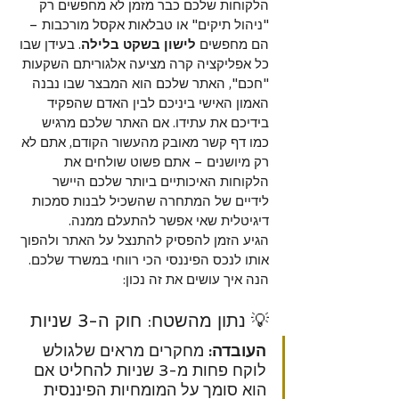
הלקוחות שלכם כבר מזמן לא מחפשים רק 
"ניהול תיקים" או טבלאות אקסל מורכבות – 
הם מחפשים 
לישון בשקט בלילה
. בעידן שבו 
כל אפליקציה קרה מציעה אלגוריתם השקעות 
"חכם", האתר שלכם הוא המבצר שבו נבנה 
האמון האישי ביניכם לבין האדם שהפקיד 
בידיכם את עתידו. אם האתר שלכם מרגיש 
כמו דף קשר מאובק מהעשור הקודם, אתם לא 
רק מיושנים – אתם פשוט שולחים את 
הלקוחות האיכותיים ביותר שלכם היישר 
לידיים של המתחרה שהשכיל לבנות סמכות 
דיגיטלית שאי אפשר להתעלם ממנה.
הגיע הזמן להפסיק להתנצל על האתר ולהפוך 
אותו לנכס הפיננסי הכי רווחי במשרד שלכם. 
הנה איך עושים את זה נכון:
💡 נתון מהשטח: חוק ה-3 שניות
העובדה:
 מחקרים מראים שלגולש 
לוקח פחות מ-3 שניות להחליט אם 
הוא סומך על המומחיות הפיננסית 