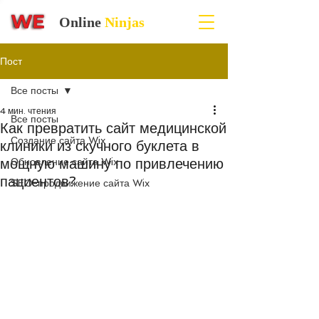
Online
Ninjas
Пост
Все посты
4 мин. чтения
Все посты
Как превратить сайт медицинской
Создание сайта Wix
клиники из скучного буклета в
мощную машину по привлечению
Обновление сайта Wix
пациентов?
SEO-продвижение сайта Wix