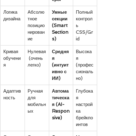
Логика 
Абсолю
Умные 
Полный 
дизайна
тное 
секции 
контрол
позицио
(Smart 
ь 
нирован
Section
CSS/Gr
ие
s)
id
Кривая 
Нулевая
Средня
Высока
обучени
 (очень 
я 
я 
я
легко)
(интуит
(профес
ивно с 
сиональ
ИИ)
но)
Адаптив
Ручная 
Автома
Глубока
ность
для 
тическа
я 
мобильн
я (AI-
настрой
ых
Respon
ка 
sive)
брейкпо
интов