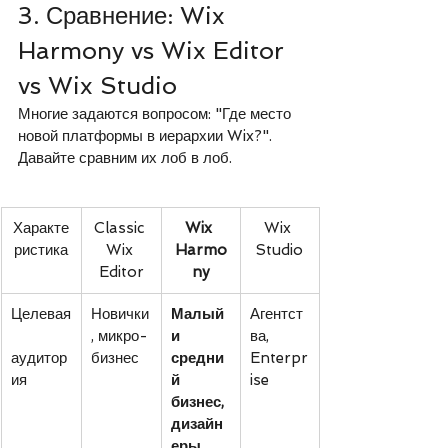
3. Сравнение: Wix 
Harmony vs Wix Editor 
vs Wix Studio
Многие задаются вопросом: "Где место 
новой платформы в иерархии Wix?". 
Давайте сравним их лоб в лоб.
Характе
Classic 
Wix 
Wix 
ристика
Wix 
Harmo
Studio
Editor
ny
Целевая
Новички
Малый 
Агентст
, микро-
и 
ва, 
аудитор
бизнес
средни
Enterpr
ия
й 
ise
бизнес, 
дизайн
еры