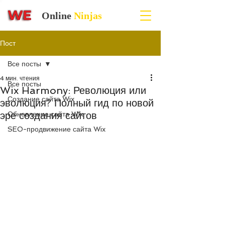
Online
Ninjas
Пост
Все посты
4 мин. чтения
Все посты
Wix Harmony: Революция или
Создание сайта Wix
эволюция? Полный гид по новой
эре создания сайтов
Обновление сайта Wix
SEO-продвижение сайта Wix