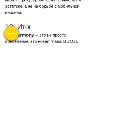
может сфокусироваться на смыслах и 
эстетике, а не на борьбе с мобильной 
версией.
10. Итог
Wix Harmony
 — это не просто 
обновление, это новая глава. В 2026 
году создание сайта перестает быть 
техническим испытанием и становится 
творческим процессом в соавторстве с 
Close
Stop Blinks
ИИ. Если вы хотите, чтобы ваш бизнес 
выглядел современно и работал 
быстро, переход на Harmony — это 
Monochrome
Sepia
единственно верный путь.
Ваш сайт заслуживает того, чтобы 
быть в гармонии с технологиями 
High Contrast
Black & Yellow
будущего! Хотите узнать, как 
перенести ваш текущий проект на 
Wix Harmony или создать новый 
Invert
Highlights Titles