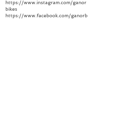
https://www.instagram.com/ganor
bikes
https://www.facebook.com/ganorb
ikes
https://www.youtube.com/user/ga
norbikes
https://t.me/ganorbikez
https://www.strava.com/clubs/556
355
https://www.threads.net/@ganorbi
kes
https://chat.whatsapp.com/IvfiXQ1
MgBG2Q1U55G5Ya0
שמחנו לבצע עבורכם בדיקה מקצועית של
האתר, ללא עלות! 😊
הצוות שלנו זמין לכל שאלה:
⦁ באתר מומחה וויקס: