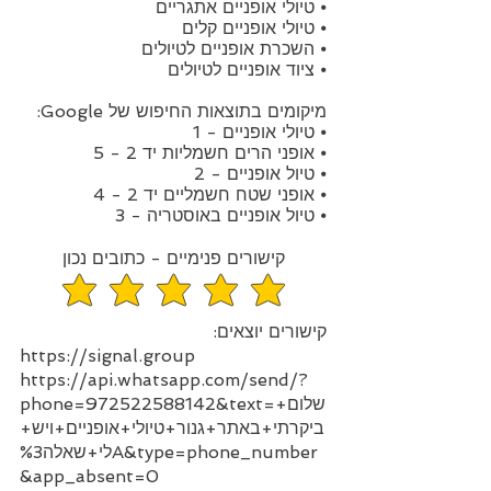
⦁ טיולי אופניים אתגריים
⦁ טיולי אופניים קלים
⦁ השכרת אופניים לטיולים
⦁ ציוד אופניים לטיולים
מיקומים בתוצאות החיפוש של Google:
⦁ טיולי אופניים - 1
⦁ אופני הרים חשמליות יד 2 - 5
⦁ טיול אופניים - 2
⦁ אופני שטח חשמליים יד 2 - 4
⦁ טיול אופניים באוסטריה - 3
קישורים פנימיים - כתובים נכון
הדירוג הממוצא הוא 5 מתוך 5
קישורים יוצאים:
https://signal.group
https://api.whatsapp.com/send/?
שלום+
phone=972522588142&text=
ביקרתי+באתר+גנור+טיולי+אופניים+ויש+
לי+שאלה%3A&type=phone_number
&app_absent=0