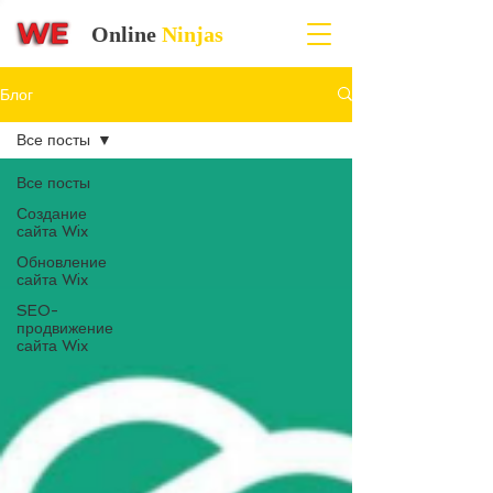
Online
Ninjas
Блог
Все посты
Все посты
Создание
сайта Wix
Обновление
сайта Wix
SEO-
продвижение
сайта Wix