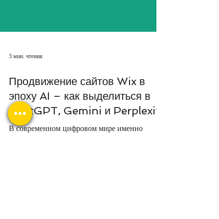
3 мин. чтения
Продвижение сайтов Wix в
эпоху AI – как выделиться в
ChatGPT, Gemini и Perplexity
В современном цифровом мире именно
искусственный интеллект всё чаще решает,
какие сайты увидят ваши будущие клиенты.
Ваш сайт – это не просто визитка, а сердце
вашего бизнеса. Но создать сайт
недостаточно. Чтобы вас нашли, его нужно