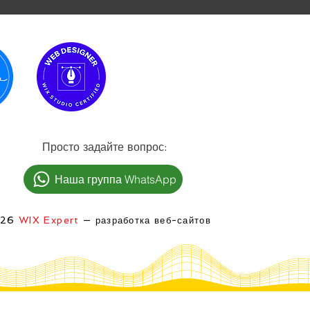
:Просто задайте вопрос
Наша группа WhatsApp
026
WIX Expert
— разработка веб-сайтов