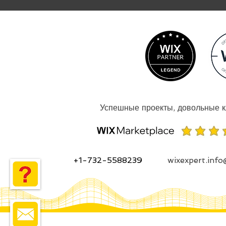
+1-732-5588239
wixexpert.inf