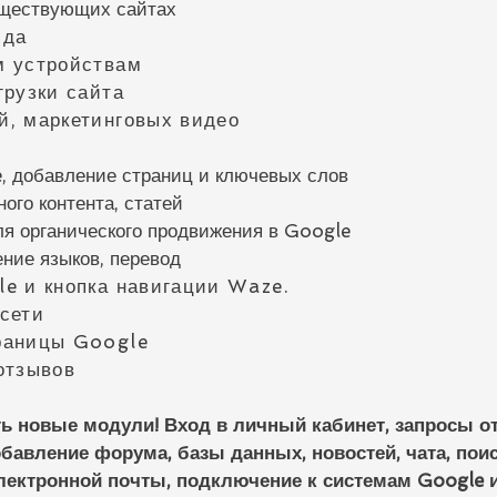
уществующих сайтах
ида
м устройствам
грузки сайта
, маркетинговых видео
, добавление страниц и ключевых слов
го контента, статей
ля органического продвижения в Google
ние языков, перевод
e и кнопка навигации Waze.
сети
раницы Google
отзывов
ь новые модули! Вход в личный кабинет, запросы о
бавление форума, базы данных, новостей, чата, пои
ектронной почты, подключение к системам Google и