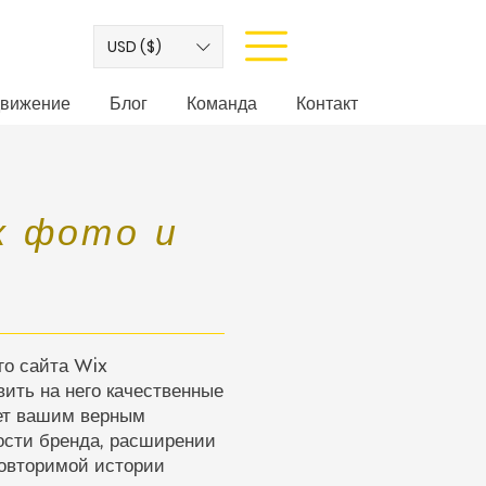
USD ($)
вижение
Блог
Команда
Контакт
х фото и
го сайта Wix
вить на него качественные
нет вашим верным
сти бренда, расширении
повторимой истории