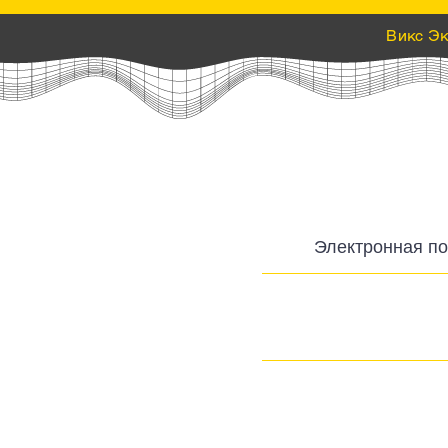
Викс Э