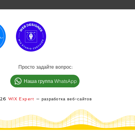
:Просто задайте вопрос
Наша группа WhatsApp
026
WIX Expert
— разработка веб-сайтов