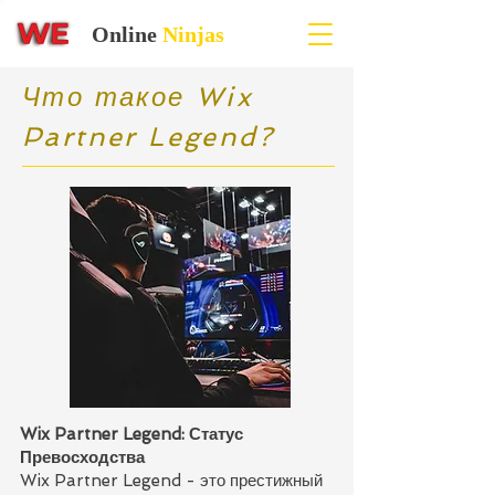
Online
Ninjas
Что такое Wix
Partner Legend?
Wix Partner Legend: Статус
Превосходства
Wix Partner Legend - это престижный