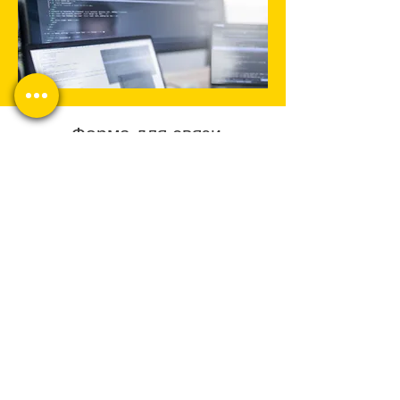
Форма для связи