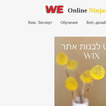
Online
Ninja
Викс Эксперт
Обучение
Веб-дизай