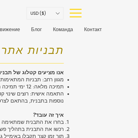
USD ($)
вижение
Блог
Команда
Контакт
תבניות אתרי
אנו מציעים קטלוג של תב Wix בעברית, מוכנות לשימוש מיידי:
מגוון רחב: תבניות המתאימות
תמיכה מלאה: 12 ימי תמיכה חינם, כולל הדרכה, התקנה ותמיכה טכנית
התאמה אישית: רוצים שינוי ק
נוספות בתבנית, בהתאם לצר
איך זה עובד?
בחרו את התבנית שמתאימה ל
רכשו את התבנית בתהליך פשו
תוך זמן קצר תקבלו באימייל ג