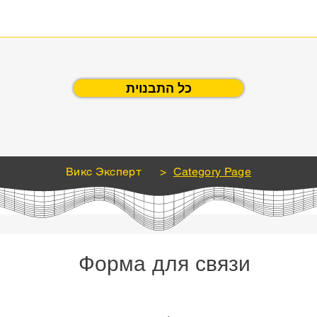
כל התבנוית
Викс Эксперт
>
Category Page
Форма для связи