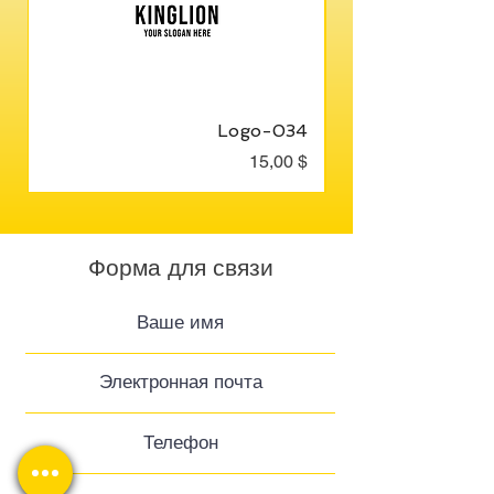
Logo-034
Цена
15,00 $
Форма для связи