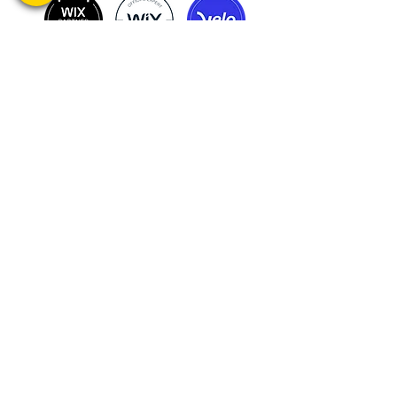
:Успешные проекты, довольные клиенты
:Просто задайте вопрос
Наша группа WhatsApp
+1-732-5588239
wixexpert.info@gmail.com