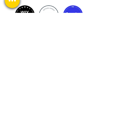
:Успешные проекты, довольные клиенты
:Просто задайте вопрос
Наша группа WhatsApp
+1-732-5588239
wixexpert.info@gmail.com