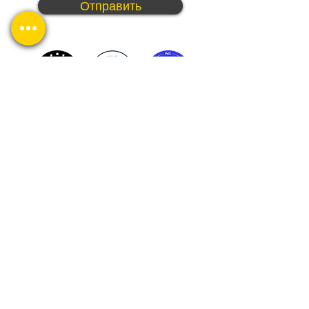
Отправить
:Успешные проекты, довольные клиенты
:Просто задайте вопрос
Наша группа WhatsApp
+1-732-5588239
wixexpert.info@gmail.com