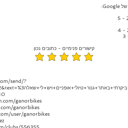
Goo:
3
קישורים פנימיים - כתובים נכון
средний рейтинг 5 из 5
.com/send/?
שלום+ביקרתי+באתר+גנור+טיולי+אופניים+ויש+לי+שאלה%3A&type=phone_
&text=
=0
m.com/ganorbikes
.com/ganorbikes
com/user/ganorbikes
ez
om/clubs/556355