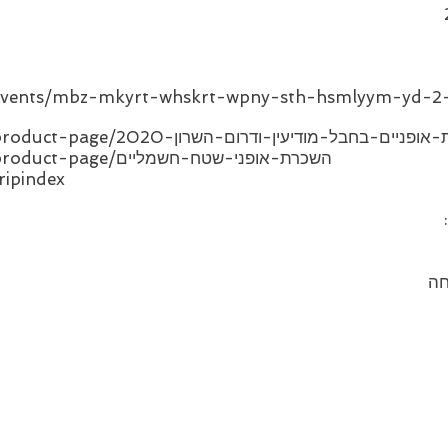
l/events/mbz-mkyrt-whskrt-wpny-sth-hsmlyym-yd-2-
www.ganorb/טיולים-והשכרת-אופניים-בחבל-מודיעין-ודרום-השרון-2020
www.ganorbikes.co.il/product-page/השכרת-אופני-שטח-חשמליים
ripindex
חה