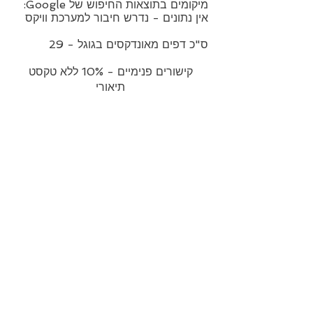
מיקומים בתוצאות החיפוש של Google:
אין נתונים - נדרש חיבור למערכת וויקס
ס"כ דפים מאונדקסים בגוגל - 29
קישורים פנימיים - 10% ללא טקסט
תיאורי
средний рейтинг 4.5 из 5
קישורים יוצאים:
https://www.ariellalevy.co.il
שמחנו לבצע עבורכם בדיקה מקצועית של
האתר, ללא עלות! 😊
הצוות שלנו זמין לכל שאלה:
⦁ באתר מומחה וויקס:
www.wixexpert.online
⦁ באמצעות אימייל חוזר:
wixexpert.info@gmail.com