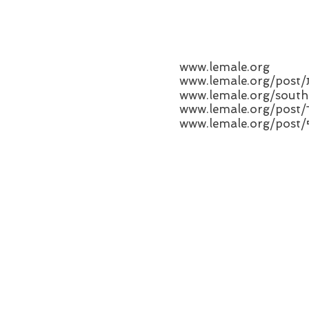
www.lemale.org
ת
www.lemale.org/south
ך
ף