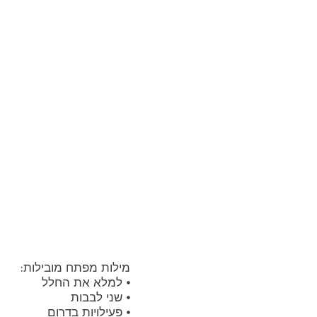
 5
5
5
מילות מפתח מובילות:
⦁ למלא את החלל
⦁ שני לבבות
⦁ פעילויות בדרום