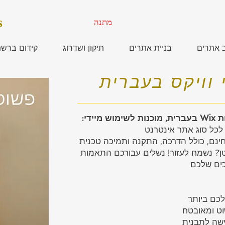
s
מתנה
ב אתרים
בניית אתרים
תיקון ושדרוג
קידום ברש
 וויקס בעברית
ידי:
 לכל סוג אתר אינטרנט
טן? נשמח לעזור! נשלים עבורכם התאמות
כים שלכם
כם ביותר
ט ומאובטח
ישה לתבנית