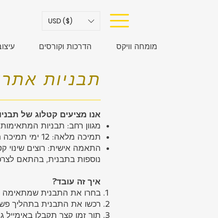
USD ($)
מומחה וויקס
הדרכות וקורסים
עיצו
תבניות אתרי
אנו מציעים קטלוג של תבניות Wix בעברית, מוכנות לשימוש מי
מגוון רחב: תבניות המתאימות
תמיכה מלאה: 12 ימי תמיכה חינם, כולל הדרכה, התקנה ותמיכה טכנית
התאמה אישית: רוצים שינוי ק
נוספות בתבנית, בהתאם לצר
איך זה עובד?
בחרו את התבנית שמתאימה ל
רכשו את התבנית בתהליך פשו
תוך זמן קצר תקבלו באימייל ג