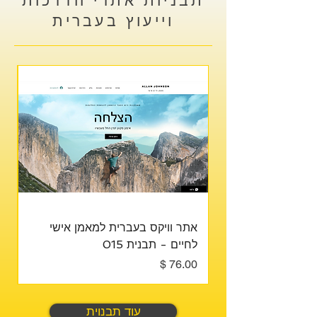
תבניות אתרי הדרכות
וייעוץ בעברית
אתר וויקס בעברית למאמן אישי
את
לחיים - תבנית 015
לי
מחיר
מח
עוד תבנוית