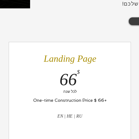
שלכם!
Landing Page
66$
$
66
לכל שנה
+‏66 ‏$ One-time Construction Price
EN | HE | RU