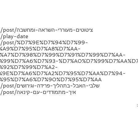
www.michalmamo.co.il/post/ציטוטים-מעוררי-השראה-ומחשבה
/play-date
.il/post/%D7%9E%D7%94%D7%99-
%A9%D7%95%D7%A8%D7%AA-
%A7%D7%98%D7%99%D7%91%D7%99%D7%AA-
%99%D7%A6%D7%93-%D7%A0%D7%99%D7%AA%D
%92%D7%99%D7%A2-
%9E%D7%A6%D7%A2%D7%95%D7%AA%D7%94-
%95%D7%A6%D7%90%D7%95%D7%AA
www.michalmamo.co.il/post/שלבי-האבל-בתהליך-פרידה-וגירושים
www.michalmamo.co.il/post/איך-מתמודדים-עם-קינאה