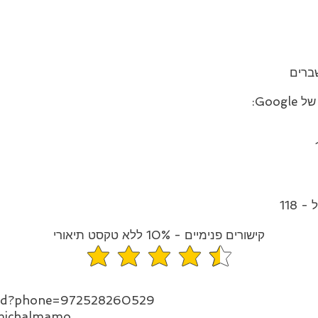
ברים
Goo:
 118
קישורים פנימיים - 10% ללא טקסט תיאורי
דירוג הממוצא הוא 4.5 מתוך 5
end?phone=972528260529
michalmamo_